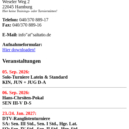
Weseler Weg 2
22045 Hamburg
Hier keine Trainings- oder Turnierstätten!
Telefon:
040/370 889-17
Fax:
040/370 889-16
E-Mail:
info"at"saltatio.de
Aufnahmeformular:
Hier downloaden!
Veranstaltungen
05. Sep. 2026:
Solo-Turniere Latein & Standard
KIN, JUN + JUG D-A
06. Sep. 2026:
Hans-Chrsiten-Pokal
SEN III-V D-S
23./24. Jan. 2027:
DTV-Ranglistenturniere
SA: Sen. III Std., Sen. I Std., Hgr. Lat.
SO: Sen. IV Std., Sen. II Std., Hgr. Std.