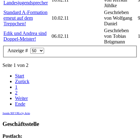
Landesjugendsprecher
Jühlke
Standard A-Formation
Geschrieben
erneut auf dem
10.02.11
von Wolfgang
Treppchen!
Daniel
Geschrieben
Edik und Andrea sind
06.02.11
von Tobias
Doppel-Meister!
Brügmann
Anzeige #
Seite 1 von 2
Start
Zurück
1
2
Weiter
Ende
Joomla SEF URLs by Artio
Geschäftsstelle
Postfach: