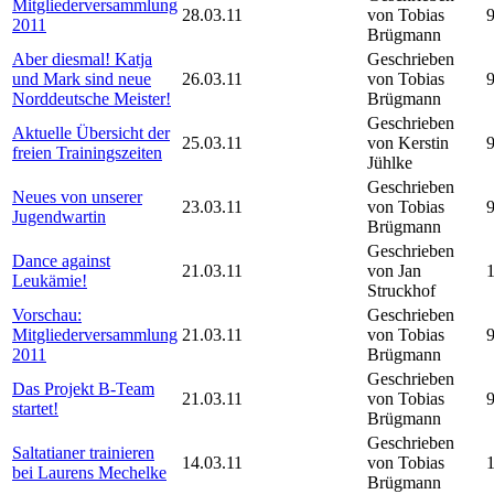
Mitgliederversammlung
28.03.11
von Tobias
2011
Brügmann
Aber diesmal! Katja
Geschrieben
und Mark sind neue
26.03.11
von Tobias
Norddeutsche Meister!
Brügmann
Geschrieben
Aktuelle Übersicht der
25.03.11
von Kerstin
freien Trainingszeiten
Jühlke
Geschrieben
Neues von unserer
23.03.11
von Tobias
Jugendwartin
Brügmann
Geschrieben
Dance against
21.03.11
von Jan
Leukämie!
Struckhof
Vorschau:
Geschrieben
Mitgliederversammlung
21.03.11
von Tobias
2011
Brügmann
Geschrieben
Das Projekt B-Team
21.03.11
von Tobias
startet!
Brügmann
Geschrieben
Saltatianer trainieren
14.03.11
von Tobias
bei Laurens Mechelke
Brügmann