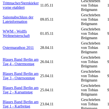
Geschrieben
Trittmacher/Sternkieker
11.05.11
von Tobias
vorne etabliert
Brügmann
Geschrieben
Saisonabschluss der
09.05.11
von Tobias
Lateinformation
Brügmann
Geschrieben
WWM - Wolffs
01.05.11
von Tobias
Weltmeisterschaft
Brügmann
Geschrieben
Ostermarathon 2011
28.04.11
von Tobias
Brügmann
Geschrieben
Blaues Band Berlin am
26.04.11
von Tobias
Tag 4 - Ostermontag
Brügmann
Geschrieben
Blaues Band Berlin am
25.04.11
von Tobias
Tag 3 - Ostersonntag
Brügmann
Geschrieben
Blaues Band Berlin am
25.04.11
von Tobias
Tag 2 - Karsamstag
Brügmann
Geschrieben
Blaues Band Berlin am
23.04.11
von Tobias
Tag 1 - Karfreitag
Brügmann