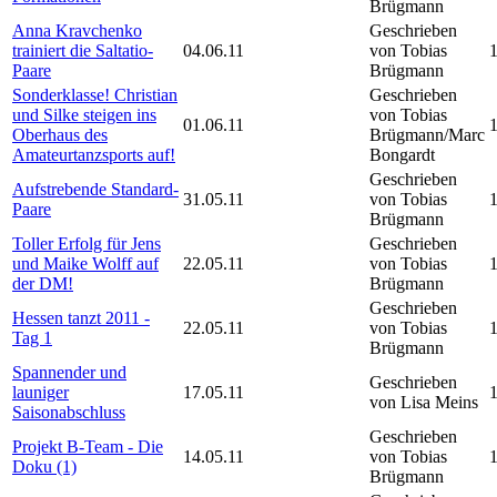
Brügmann
Anna Kravchenko
Geschrieben
trainiert die Saltatio-
04.06.11
von Tobias
Paare
Brügmann
Sonderklasse! Christian
Geschrieben
und Silke steigen ins
von Tobias
01.06.11
Oberhaus des
Brügmann/Marc
Amateurtanzsports auf!
Bongardt
Geschrieben
Aufstrebende Standard-
31.05.11
von Tobias
Paare
Brügmann
Toller Erfolg für Jens
Geschrieben
und Maike Wolff auf
22.05.11
von Tobias
der DM!
Brügmann
Geschrieben
Hessen tanzt 2011 -
22.05.11
von Tobias
Tag 1
Brügmann
Spannender und
Geschrieben
launiger
17.05.11
von Lisa Meins
Saisonabschluss
Geschrieben
Projekt B-Team - Die
14.05.11
von Tobias
Doku (1)
Brügmann