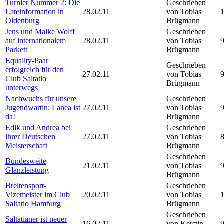
Turnier Nummer 2: Die
Geschrieben
Lateinformation in
28.02.11
von Tobias
Oldenburg
Brügmann
Jens und Maike Wolff
Geschrieben
auf internationalem
28.02.11
von Tobias
Parkett
Brügmann
Equality-Paar
Geschrieben
erfolgreich für den
27.02.11
von Tobias
Club Saltatio
Brügmann
unterwegs
Nachwuchs für unsere
Geschrieben
Jugendwartin: Lanea ist
27.02.11
von Tobias
da!
Brügmann
Edik und Andrea bei
Geschrieben
ihrer Deutschen
27.02.11
von Tobias
Meisterschaft
Brügmann
Geschrieben
Bundesweite
21.02.11
von Tobias
Glanzleistung
Brügmann
Breitensport-
Geschrieben
Vizemeister im Club
20.02.11
von Tobias
Saltatio Hamburg
Brügmann
Geschrieben
Saltatianer ist neuer
16.02.11
von Kerstin