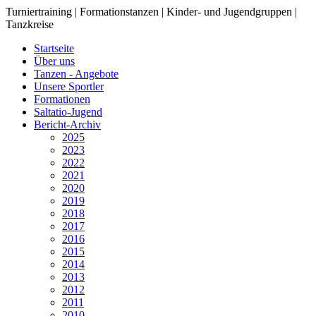
Turniertraining | Formationstanzen | Kinder- und Jugendgruppen |
Tanzkreise
Startseite
Über uns
Tanzen - Angebote
Unsere Sportler
Formationen
Saltatio-Jugend
Bericht-Archiv
2025
2023
2022
2021
2020
2019
2018
2017
2016
2015
2014
2013
2012
2011
2010