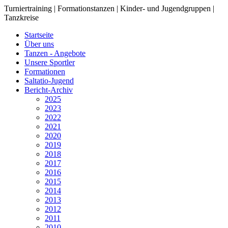
Turniertraining | Formationstanzen | Kinder- und Jugendgruppen |
Tanzkreise
Startseite
Über uns
Tanzen - Angebote
Unsere Sportler
Formationen
Saltatio-Jugend
Bericht-Archiv
2025
2023
2022
2021
2020
2019
2018
2017
2016
2015
2014
2013
2012
2011
2010