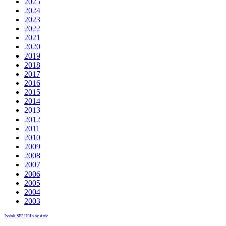
2025
2024
2023
2022
2021
2020
2019
2018
2017
2016
2015
2014
2013
2012
2011
2010
2009
2008
2007
2006
2005
2004
2003
Joomla SEF URLs by Artio