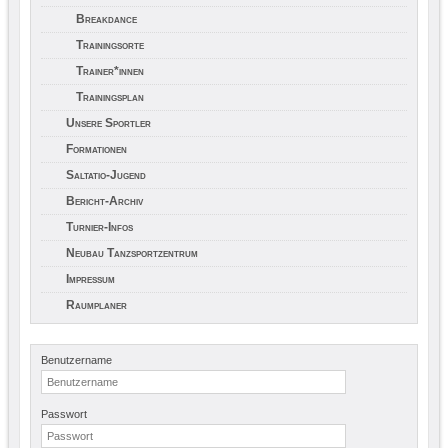
Breakdance
Trainingsorte
Trainer*innen
Trainingsplan
Unsere Sportler
Formationen
Saltatio-Jugend
Bericht-Archiv
Turnier-Infos
Neubau Tanzsportzentrum
Impressum
Raumplaner
Benutzername
Passwort