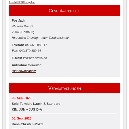
Joomla SEF URLs by Artio
Geschäftsstelle
Postfach:
Weseler Weg 2
22045 Hamburg
Hier keine Trainings- oder Turnierstätten!
Telefon:
040/370 889-17
Fax:
040/370 889-16
E-Mail:
info"at"saltatio.de
Aufnahmeformular:
Hier downloaden!
Veranstaltungen
05. Sep. 2026:
Solo-Turniere Latein & Standard
KIN, JUN + JUG D-A
06. Sep. 2026:
Hans-Chrsiten-Pokal