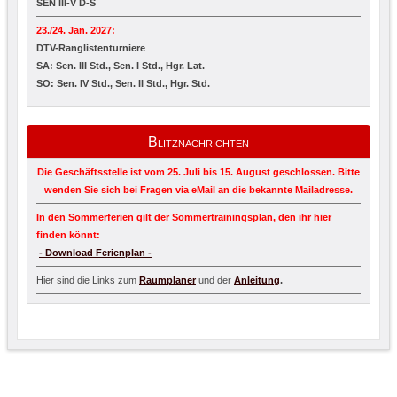
SEN III-V D-S
23./24. Jan. 2027:
DTV-Ranglistenturniere
SA: Sen. III Std., Sen. I Std., Hgr. Lat.
SO: Sen. IV Std., Sen. II Std., Hgr. Std.
Blitznachrichten
Die Geschäftsstelle ist vom 25. Juli bis 15. August geschlossen. Bitte
wenden Sie sich bei Fragen via eMail an die bekannte Mailadresse.
In den Sommerferien gilt der Sommertrainingsplan, den ihr hier
finden könnt:
- Download Ferienplan -
Hier sind die Links zum
Raumplaner
und der
Anleitung
.