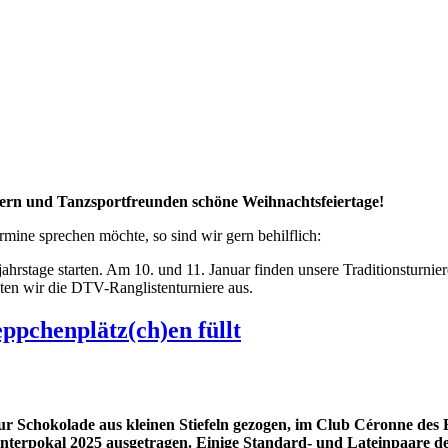
dern und Tanzsportfreunden schöne Weihnachtsfeiertage!
mine sprechen möchte, so sind wir gern behilflich:
stage starten. Am 10. und 11. Januar finden unsere Traditionsturniere 
hten wir die DTV-Ranglistenturniere aus.
ppchenplätz(ch)en füllt
 Schokolade aus kleinen Stiefeln gezogen, im Club Céronne des
erpokal 2025 ausgetragen. Einige Standard- und Lateinpaare des 