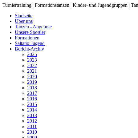
Turniertraining | Formationstanzen | Kinder- und Jugendgruppen | Tan
Startseite
Über uns
Tanzen - Angebote
Unsere Sportler
Formationen
Saltatio-Jugend
Bericht-Archiv
2025
2023
2022
2021
2020
2019
2018
2017
2016
2015
2014
2013
2012
2011
2010
2009