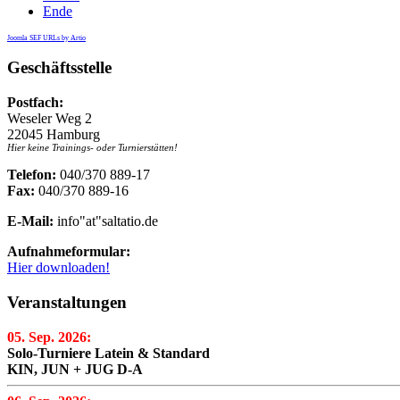
Ende
Joomla SEF URLs by Artio
Geschäftsstelle
Postfach:
Weseler Weg 2
22045 Hamburg
Hier keine Trainings- oder Turnierstätten!
Telefon:
040/370 889-17
Fax:
040/370 889-16
E-Mail:
info"at"saltatio.de
Aufnahmeformular:
Hier downloaden!
Veranstaltungen
05. Sep. 2026:
Solo-Turniere Latein & Standard
KIN, JUN + JUG D-A