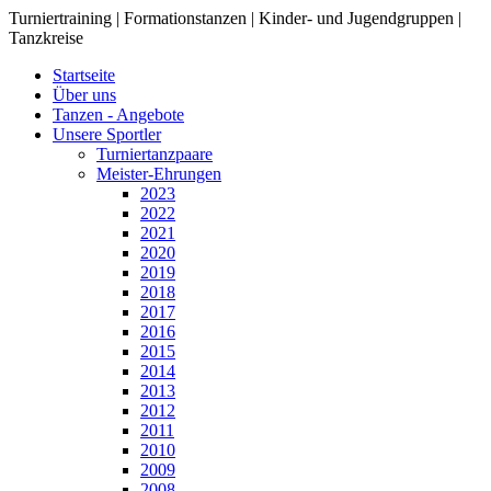
Turniertraining | Formationstanzen | Kinder- und Jugendgruppen |
Tanzkreise
Startseite
Über uns
Tanzen - Angebote
Unsere Sportler
Turniertanzpaare
Meister-Ehrungen
2023
2022
2021
2020
2019
2018
2017
2016
2015
2014
2013
2012
2011
2010
2009
2008