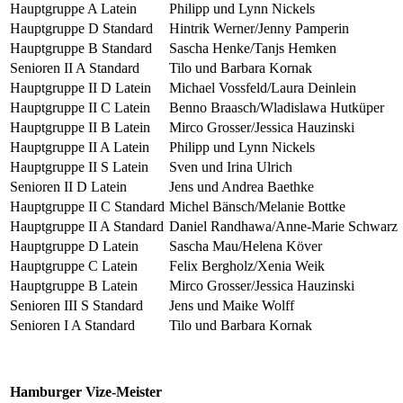
Hauptgruppe A Latein
Philipp und Lynn Nickels
Hauptgruppe D Standard
Hintrik Werner/Jenny Pamperin
Hauptgruppe B Standard
Sascha Henke/Tanjs Hemken
Senioren II A Standard
Tilo und Barbara Kornak
Hauptgruppe II D Latein
Michael Vossfeld/Laura Deinlein
Hauptgruppe II C Latein
Benno Braasch/Wladislawa Hutküper
Hauptgruppe II B Latein
Mirco Grosser/Jessica Hauzinski
Hauptgruppe II A Latein
Philipp und Lynn Nickels
Hauptgruppe II S Latein
Sven und Irina Ulrich
Senioren II D Latein
Jens und Andrea Baethke
Hauptgruppe II C Standard
Michel Bänsch/Melanie Bottke
Hauptgruppe II A Standard
Daniel Randhawa/Anne-Marie Schwarz
Hauptgruppe D Latein
Sascha Mau/Helena Köver
Hauptgruppe C Latein
Felix Bergholz/Xenia Weik
Hauptgruppe B Latein
Mirco Grosser/Jessica Hauzinski
Senioren III S Standard
Jens und Maike Wolff
Senioren I A Standard
Tilo und Barbara Kornak
Hamburger Vize-Meister