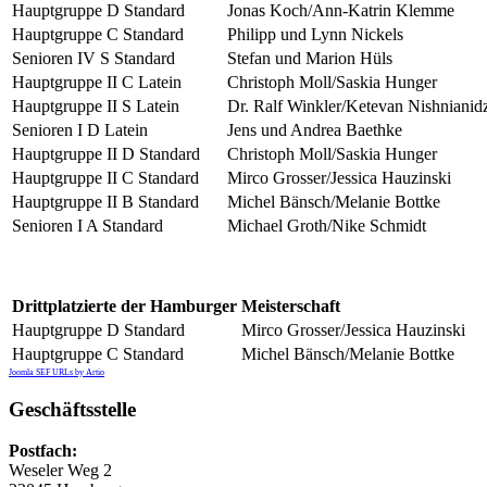
Hauptgruppe D Standard
Jonas Koch/Ann-Katrin Klemme
Hauptgruppe C Standard
Philipp und Lynn Nickels
Senioren IV S Standard
Stefan und Marion Hüls
Hauptgruppe II C Latein
Christoph Moll/Saskia Hunger
Hauptgruppe II S Latein
Dr. Ralf Winkler/Ketevan Nishnianid
Senioren I D Latein
Jens und Andrea Baethke
Hauptgruppe II D Standard
Christoph Moll/Saskia Hunger
Hauptgruppe II C Standard
Mirco Grosser/Jessica Hauzinski
Hauptgruppe II B Standard
Michel Bänsch/Melanie Bottke
Senioren I A Standard
Michael Groth/Nike Schmidt
Drittplatzierte der Hamburger Meisterschaft
Hauptgruppe D Standard
Mirco Grosser/Jessica Hauzinski
Hauptgruppe C Standard
Michel Bänsch/Melanie Bottke
Joomla SEF URLs by Artio
Geschäftsstelle
Postfach:
Weseler Weg 2