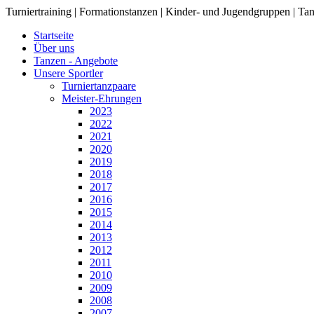
Turniertraining | Formationstanzen | Kinder- und Jugendgruppen | Tan
Startseite
Über uns
Tanzen - Angebote
Unsere Sportler
Turniertanzpaare
Meister-Ehrungen
2023
2022
2021
2020
2019
2018
2017
2016
2015
2014
2013
2012
2011
2010
2009
2008
2007