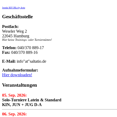
Joomla SEF URLs by Artio
Geschäftsstelle
Postfach:
Weseler Weg 2
22045 Hamburg
Hier keine Trainings- oder Turnierstätten!
Telefon:
040/370 889-17
Fax:
040/370 889-16
E-Mail:
info"at"saltatio.de
Aufnahmeformular:
Hier downloaden!
Veranstaltungen
05. Sep. 2026:
Solo-Turniere Latein & Standard
KIN, JUN + JUG D-A
06. Sep. 2026: