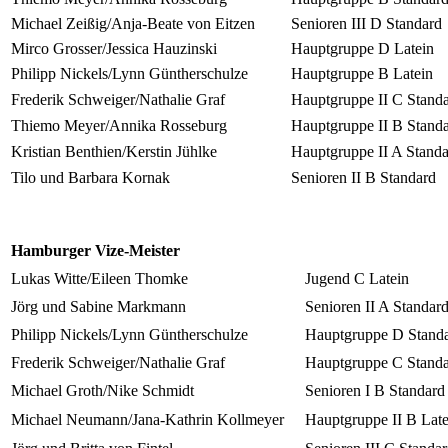
Michael Zeißig/Anja-Beate von Eitzen
Senioren III D Standard
Mirco Grosser/Jessica Hauzinski
Hauptgruppe D Latein
Philipp Nickels/Lynn Güntherschulze
Hauptgruppe B Latein
Frederik Schweiger/Nathalie Graf
Hauptgruppe II C Stand
Thiemo Meyer/Annika Rosseburg
Hauptgruppe II B Stand
Kristian Benthien/Kerstin Jühlke
Hauptgruppe II A Stand
Tilo und Barbara Kornak
Senioren II B Standard
Hamburger Vize-Meister
Lukas Witte/Eileen Thomke
Jugend C Latein
Jörg und Sabine Markmann
Senioren II A Standar
Philipp Nickels/Lynn Güntherschulze
Hauptgruppe D Stand
Frederik Schweiger/Nathalie Graf
Hauptgruppe C Stand
Michael Groth/Nike Schmidt
Senioren I B Standard
Michael Neumann/Jana-Kathrin Kollmeyer
Hauptgruppe II B Late