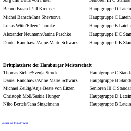
Jörg und Britta von Fintel
Senioren III C Standa
Benno Braasch/Jill Kremser
Hauptgruppe D Latein
Michel Bänsch/Inna Shevtsova
Hauptgruppe C Latein
Lukas Witte/Eileen Thomke
Hauptgruppe B Latein
Alexander Neumann/Janina Paschke
Hauptgruppe II C Sta
Daniel Randhawa/Anne-Marie Schwarz
Hauptgruppe II B Sta
Drittplatzierte der Hamburger Meisterschaft
Thomas Stehle/Svenja Struck
Hauptgruppe C Stand
Daniel Randhawa/Anne-Marie Schwarz
Hauptgruppe B Stand
Michael Zeißig/Anja-Beate von Eitzen
Senioren III C Standa
Christoph Moll/Saskia Hunger
Hauptgruppe D Latei
Niko Bertels/Jana Singelmann
Hauptgruppe B Latein
Joomla SEF URLs by Artio