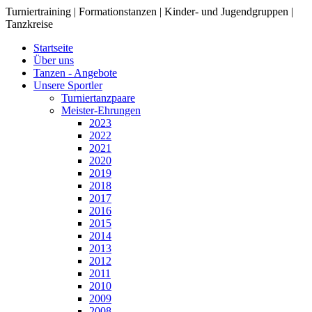
Turniertraining | Formationstanzen | Kinder- und Jugendgruppen |
Tanzkreise
Startseite
Über uns
Tanzen - Angebote
Unsere Sportler
Turniertanzpaare
Meister-Ehrungen
2023
2022
2021
2020
2019
2018
2017
2016
2015
2014
2013
2012
2011
2010
2009
2008