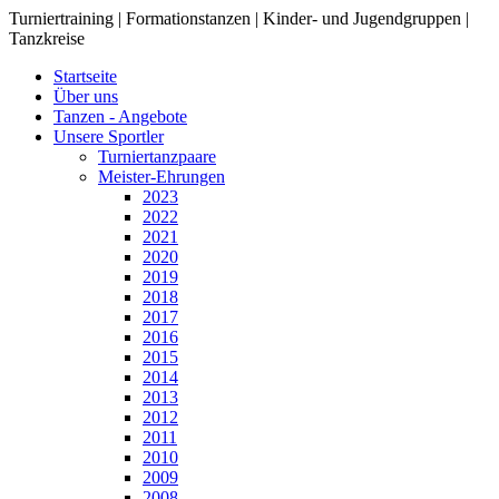
Turniertraining | Formationstanzen | Kinder- und Jugendgruppen |
Tanzkreise
Startseite
Über uns
Tanzen - Angebote
Unsere Sportler
Turniertanzpaare
Meister-Ehrungen
2023
2022
2021
2020
2019
2018
2017
2016
2015
2014
2013
2012
2011
2010
2009
2008