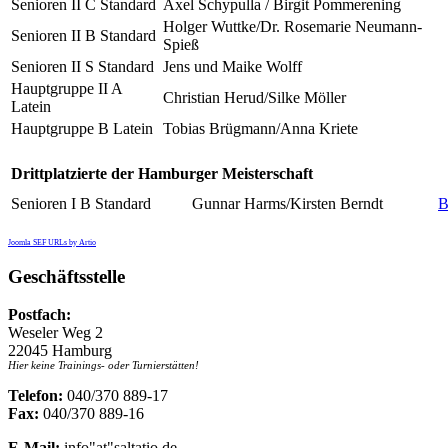
Senioren II C Standard
Axel Schypulla / Birgit Pommerening
Holger Wuttke/Dr. Rosemarie Neumann-
Senioren II B Standard
Spieß
Senioren II S Standard
Jens und Maike Wolff
Hauptgruppe II A
Christian Herud/Silke Möller
Latein
Hauptgruppe B Latein
Tobias Brügmann/Anna Kriete
Drittplatzierte der Hamburger Meisterschaft
Senioren I B Standard
Gunnar Harms/Kirsten Berndt
B
Joomla SEF URLs by Artio
Geschäftsstelle
Postfach:
Weseler Weg 2
22045 Hamburg
Hier keine Trainings- oder Turnierstätten!
Telefon:
040/370 889-17
Fax:
040/370 889-16
E-Mail:
info"at"saltatio.de