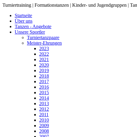
Turniertraining | Formationstanzen | Kinder- und Jugendgruppen | Tan
Startseite
Über uns
Tanzen - Angebote
Unsere Sportler
Turniertanzpaare
Meister-Ehrungen
2023
2022
2021
2020
2019
2018
2017
2016
2015
2014
2013
2012
2011
2010
2009
2008
2007