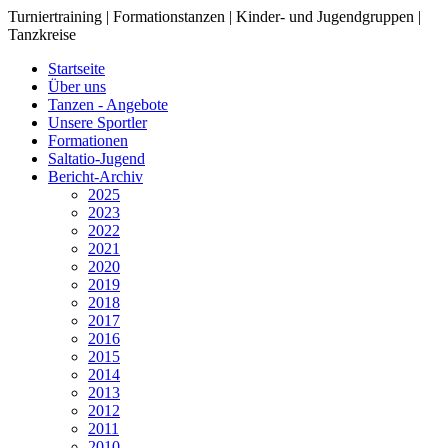
Turniertraining | Formationstanzen | Kinder- und Jugendgruppen |
Tanzkreise
Startseite
Über uns
Tanzen - Angebote
Unsere Sportler
Formationen
Saltatio-Jugend
Bericht-Archiv
2025
2023
2022
2021
2020
2019
2018
2017
2016
2015
2014
2013
2012
2011
2010