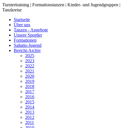
Turniertraining | Formationstanzen | Kinder- und Jugendgruppen |
Tanzkreise
Startseite
Über uns
Tanzen - Angebote
Unsere Sportler
Formationen
Saltatio-Jugend
Bericht-Archiv
2025
2023
2022
2021
2020
2019
2018
2017
2016
2015
2014
2013
2012
2011
2010