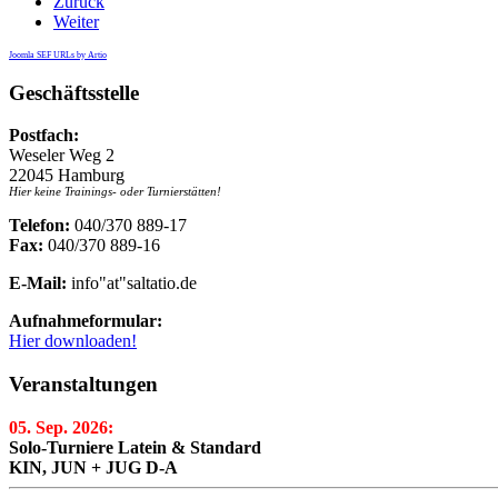
Zurück
Weiter
Joomla SEF URLs by Artio
Geschäftsstelle
Postfach:
Weseler Weg 2
22045 Hamburg
Hier keine Trainings- oder Turnierstätten!
Telefon:
040/370 889-17
Fax:
040/370 889-16
E-Mail:
info"at"saltatio.de
Aufnahmeformular:
Hier downloaden!
Veranstaltungen
05. Sep. 2026:
Solo-Turniere Latein & Standard
KIN, JUN + JUG D-A