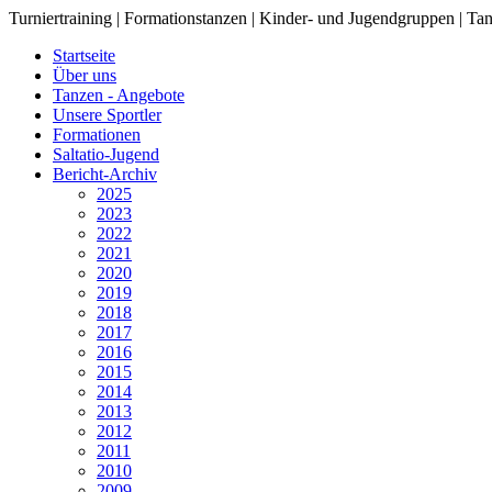
Turniertraining | Formationstanzen | Kinder- und Jugendgruppen | Tan
Startseite
Über uns
Tanzen - Angebote
Unsere Sportler
Formationen
Saltatio-Jugend
Bericht-Archiv
2025
2023
2022
2021
2020
2019
2018
2017
2016
2015
2014
2013
2012
2011
2010
2009