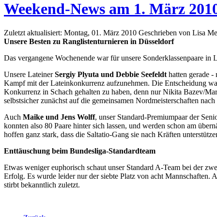
Weekend-News am 1. März 201
Zuletzt aktualisiert: Montag, 01. März 2010
Geschrieben von Lisa Me
Unsere Besten zu Ranglistenturnieren in Düsseldorf
Das vergangene Wochenende war für unsere Sonderklassenpaare in La
Unsere Lateiner
Sergiy Plyuta und Debbie Seefeldt
hatten gerade - 
Kampf mit der Lateinkonkurrenz aufzunehmen. Die Entscheidung war go
Konkurrenz in Schach gehalten zu haben, denn nur Nikita Bazev/Marta
selbstsicher zunächst auf die gemeinsamen Nordmeisterschaften nac
Auch
Maike und Jens Wolff
, unser Standard-Premiumpaar der Senior
konnten also 80 Paare hinter sich lassen, und werden schon am übe
hoffen ganz stark, dass die Saltatio-Gang sie nach Kräften unterstütze
Enttäuschung beim Bundesliga-Standardteam
Etwas weniger euphorisch schaut unser Standard A-Team bei der zwei
Erfolg. Es wurde leider nur der siebte Platz von acht Mannschaften. A
stirbt bekanntlich zuletzt.