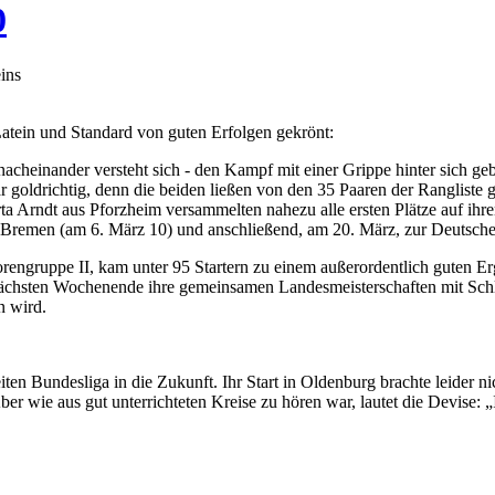
0
ins
tein und Standard von guten Erfolgen gekrönt:
nacheinander versteht sich - den Kampf mit einer Grippe hinter sich ge
ldrichtig, denn die beiden ließen von den 35 Paaren der Rangliste gen
 Arndt aus Pforzheim versammelten nahezu alle ersten Plätze auf ihrem
h Bremen (am 6. März 10) und anschließend, am 20. März, zur Deutsch
engruppe II, kam unter 95 Startern zu einem außerordentlich guten Erg
rnächsten Wochenende ihre gemeinsamen Landesmeisterschaften mit Sc
n wird.
ten Bundesliga in die Zukunft. Ihr Start in Oldenburg brachte leider
ber wie aus gut unterrichteten Kreise zu hören war, lautet die Devise: 