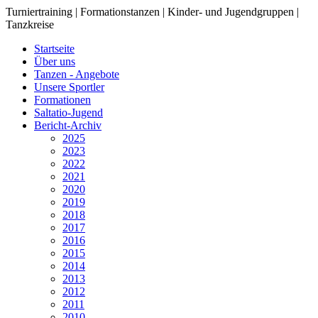
Turniertraining | Formationstanzen | Kinder- und Jugendgruppen |
Tanzkreise
Startseite
Über uns
Tanzen - Angebote
Unsere Sportler
Formationen
Saltatio-Jugend
Bericht-Archiv
2025
2023
2022
2021
2020
2019
2018
2017
2016
2015
2014
2013
2012
2011
2010