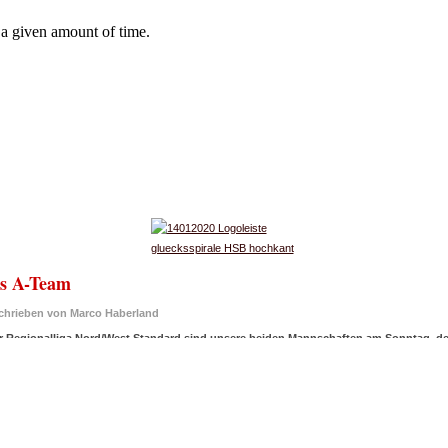
as A-Team
chrieben von Marco Haberland
der Regionalliga Nord/West Standard sind unsere beiden Mannschaften am Sonntag, de
tz hinter dem gastgebenden TCH Oldenburg ein erfolgreicher Start. Es hat damit ei
ste Turnierluft überhaupt. Leider reichte es für sie nur zum siebten und damit letzte
 gemeinsam mit einigen Schlachtenbummlern und vielen Helfern am Berliner Tor den Doppel
nem Schuhkarton gleichkommenden Kabinen. Noch bevor man sich richtig eingerichtet hat, 