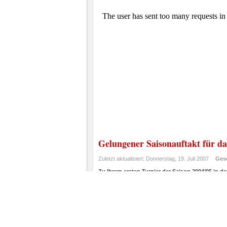
Gelungener Saisonauftakt für d
Zuletzt aktualisiert: Donnerstag, 19. Juli 2007
Ges
Zu Ihrem ersten Turnier der Saison 2004/05 in 
Team war dieser Sonntag mit einem zweiten Pla
Turniere gelegt. Unser B-Team schnupperte die er
Mannschaft kaum einen Abbruch tat.
Früh am Morgen bestiegen die beiden Mannschaften
Teams die Unmengen an Gepäck und bezogen ihre, ei