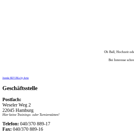
Ob Ball, Hochzeit ode
Bei Interesse schr
Joomla SEF URLs by Artio
Geschäftsstelle
Postfach:
Weseler Weg 2
22045 Hamburg
Hier keine Trainings- oder Turnierstätten!
Telefon:
040/370 889-17
Fax:
040/370 889-16