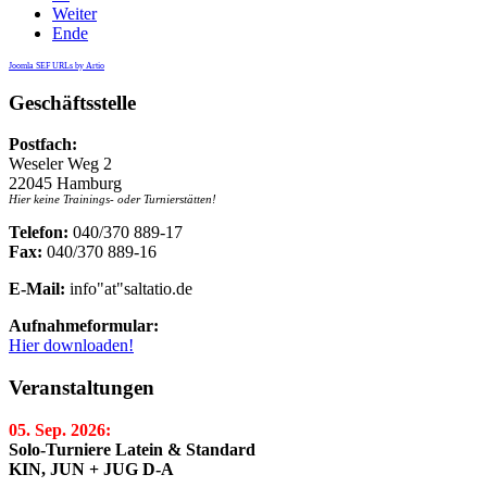
Weiter
Ende
Joomla SEF URLs by Artio
Geschäftsstelle
Postfach:
Weseler Weg 2
22045 Hamburg
Hier keine Trainings- oder Turnierstätten!
Telefon:
040/370 889-17
Fax:
040/370 889-16
E-Mail:
info"at"saltatio.de
Aufnahmeformular:
Hier downloaden!
Veranstaltungen
05. Sep. 2026:
Solo-Turniere Latein & Standard
KIN, JUN + JUG D-A