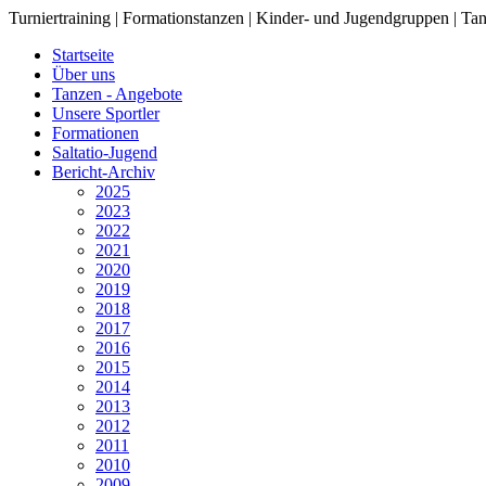
Turniertraining | Formationstanzen | Kinder- und Jugendgruppen | Tan
Startseite
Über uns
Tanzen - Angebote
Unsere Sportler
Formationen
Saltatio-Jugend
Bericht-Archiv
2025
2023
2022
2021
2020
2019
2018
2017
2016
2015
2014
2013
2012
2011
2010
2009