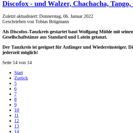
Discofox - und Walzer, Chachacha, Tango, J
Zuletzt aktualisiert: Donnerstag, 06. Januar 2022
Geschrieben von Tobias Brügmann
Als Discofox-Tanzkreis gestartet baut Wolfgang Mühle mit sein
Gesellschaftstänze aus Standard und Latein getanzt.
Der Tanzkreis ist geeignet für Anfänger und Wiedereinsteiger.
jederzeit möglich!
Seite 14 von 14
Start
Zurück
5
6
7
8
9
10
11
12
13
14