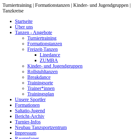
Turniertraining | Formationstanzen | Kinder- und Jugendgruppen |
Tanzkreise
Startseite
Über uns
Tanzen - Angebote
Turniertraining
Formationstanzen
Freizeit-Tanzen
Linedance
ZUMBA
Kinder- und Jugendgruppen
Rollstuhltanzen
Breakdance
Trainingsorte
Trainer*innen
Trainingsplan
Unsere Sportler
Formationen
Saltatio-Jugend
Bericht-Archiv
Turnier-Infos
Neubau Tanzsportzentrum
Impressum
Raumplaner