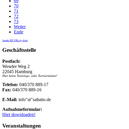
69
70
71
72
73
Weiter
Ende
Joomla SEF URLs by Artio
Geschäftsstelle
Postfach:
Weseler Weg 2
22045 Hamburg
Hier keine Trainings- oder Turnierstätten!
Telefon:
040/370 889-17
Fax:
040/370 889-16
E-Mail:
info"at"saltatio.de
Aufnahmeformular:
Hier downloaden!
Veranstaltungen