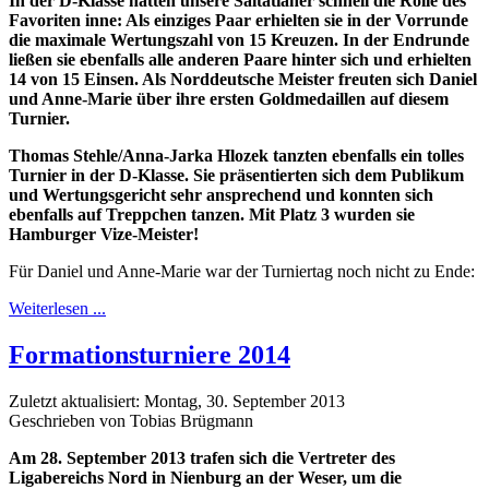
In der D-Klasse hatten unsere Saltatianer schnell die Rolle des
Favoriten inne: Als einziges Paar erhielten sie in der Vorrunde
die maximale Wertungszahl von 15 Kreuzen. In der Endrunde
ließen sie ebenfalls alle anderen Paare hinter sich und erhielten
14 von 15 Einsen. Als Norddeutsche Meister freuten sich Daniel
und Anne-Marie über ihre ersten Goldmedaillen auf diesem
Turnier.
Thomas Stehle/Anna-Jarka Hlozek tanzten ebenfalls ein tolles
Turnier in der D-Klasse. Sie präsentierten sich dem Publikum
und Wertungsgericht sehr ansprechend und konnten sich
ebenfalls auf Treppchen tanzen. Mit Platz 3 wurden sie
Hamburger Vize-Meister!
Für Daniel und Anne-Marie war der Turniertag noch nicht zu Ende:
Weiterlesen ...
Formationsturniere 2014
Zuletzt aktualisiert: Montag, 30. September 2013
Geschrieben von Tobias Brügmann
Am 28. September 2013 trafen sich die Vertreter des
Ligabereichs Nord in Nienburg an der Weser, um die