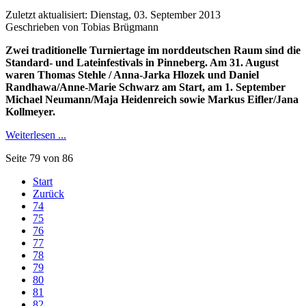
Zuletzt aktualisiert: Dienstag, 03. September 2013
Geschrieben von Tobias Brügmann
Zwei traditionelle Turniertage im norddeutschen Raum sind die
Standard- und Lateinfestivals in Pinneberg. Am 31. August
waren Thomas Stehle / Anna-Jarka Hlozek und Daniel
Randhawa/Anne-Marie Schwarz am Start, am 1. September
Michael Neumann/Maja Heidenreich sowie Markus Eifler/Jana
Kollmeyer.
Weiterlesen ...
Seite 79 von 86
Start
Zurück
74
75
76
77
78
79
80
81
82