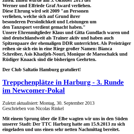
zuteil. Ihnen wurde am 5. Oktober 2013 der
Werner und Elfriede Graf Award verliehen.
Diese Ehrung wird seit 2009 "an Personen
verliehen, welche sich auf Grund ihrer
besonderen Persönlichkeit und Leistungen um
den Tanzsport verdient gemacht haben."
Unsere Ehrenmitglieder Klaus und Gitta Gundlach waren und
sind deutschlandweit als Trainer aktiv und haben auch
Spitzenpaare der ehemaligen DDR unterrichtet. Als Preisträger
reihen sie sich ein in eine Riege großer Namen: Bianca
Schreiber, Asis Khadjeh-Nouri, Monique de Maesschalck und
Rüdiger Knaack sind die bisherigen Geehrten.
Der Club Saltatio Hamburg gratuliert!
Treppchenplätze in Harburg - 3. Runde
im Newcomer-Pokal
Zuletzt aktualisiert: Montag, 30. September 2013
Geschrieben von Nicolas Rinkel
Mit einem Sprung über die Elbe wagten wir uns in den Süden
unserer Stadt: Der TTC Harburg
hatte am 15.9.2013 zu sich
eingeladen und uns einen sehr netten Nachmittag bereitet.